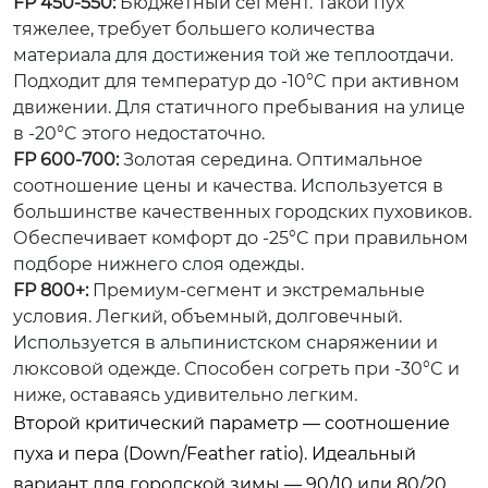
FP 450-550:
Бюджетный сегмент. Такой пух
тяжелее, требует большего количества
материала для достижения той же теплоотдачи.
Подходит для температур до -10°C при активном
движении. Для статичного пребывания на улице
в -20°C этого недостаточно.
FP 600-700:
Золотая середина. Оптимальное
соотношение цены и качества. Используется в
большинстве качественных городских пуховиков.
Обеспечивает комфорт до -25°C при правильном
подборе нижнего слоя одежды.
FP 800+:
Премиум-сегмент и экстремальные
условия. Легкий, объемный, долговечный.
Используется в альпинистском снаряжении и
люксовой одежде. Способен согреть при -30°C и
ниже, оставаясь удивительно легким.
Второй критический параметр — соотношение
пуха и пера (Down/Feather ratio). Идеальный
вариант для городской зимы — 90/10 или 80/20.