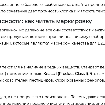
сесезонного базового комбинезона, отдайте предпо
 Это сочетание дает прочность хлопка и мягкость тенс
сности: как читать маркировку
ергенно», но далеко не все они соответствуют меж
 тем продуктам, которые прошли независимую лабо
ации, которые являются маркером качества для B2B
 текстиля на наличие вредных веществ. Стандарт де
 лет) применим только
Класс I (Product Class I)
. Это са
ых красителей, пестицидов, хлорированных фенолов
т, а не процесс его производства. То есть, даже есл
нечное изделие прошло очистку и тестирование, оно