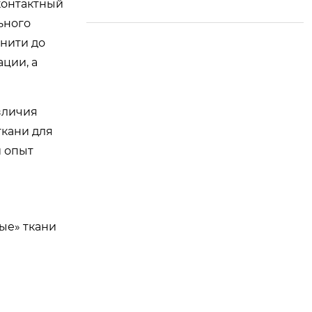
контактный
руя развитие
ьного
 нити до
ции, а
зличия
ткани для
и опыт
ые» ткани