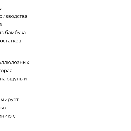
,
оизводства
е
из бамбука
остатков.
целлюлозных
торая
 на ощупь и
авмирует
ных
ению с