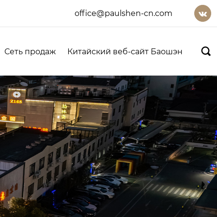
office@paulshen-cn.com


Сеть продаж
Китайский веб-сайт Баошэн