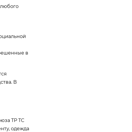
я любого
социальной
зрешенные в
тся
ства. В
юза ТР ТС
нту, одежда