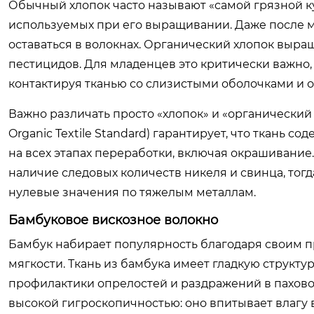
Обычный хлопок часто называют «самой грязной ку
используемых при его выращивании. Даже после м
оставаться в волокнах. Органический хлопок выра
пестицидов. Для младенцев это критически важно, 
контактируя тканью со слизистыми оболочками и 
Важно различать просто «хлопок» и «органический 
Organic Textile Standard) гарантирует, что ткань 
на всех этапах переработки, включая окрашивание
наличие следовых количеств никеля и свинца, то
нулевые значения по тяжелым металлам.
Бамбуковое вискозное волокно
Бамбук набирает популярность благодаря своим 
мягкости. Ткань из бамбука имеет гладкую структу
профилактики опрелостей и раздражений в пахово
высокой гигроскопичностью: оно впитывает влагу в