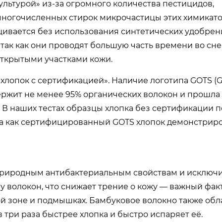
льтурой» из-за огромного количества пестицидов,
ногочисленных стирок микрочастицы этих химикато
щивается без использования синтетических удобрен
так как они проводят большую часть времени во сне
открытыми участками кожи.
хлопок с сертификацией». Наличие логотипа GOTS (G
содержит не менее 95% органических волокон и прошл
. В наших тестах образцы хлопка без сертификации 
гда как сертифицированный GOTS хлопок демонстрир
природным антибактериальным свойствам и исключ
ру волокон, что снижает трение о кожу — важный фак
й зоне и подмышках. Бамбуковое волокно также обл
 три раза быстрее хлопка и быстро испаряет её.