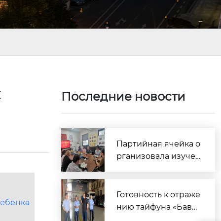
х
Последние новости
Партийная ячейка о
рганизовала изуче
ние отдельных разд
елов первого тома
сборника статей Си
Готовность к отраже
ребенка
Цзиньпина о парти
нию тайфуна «Баве
йном строительств
й»: руководство рай