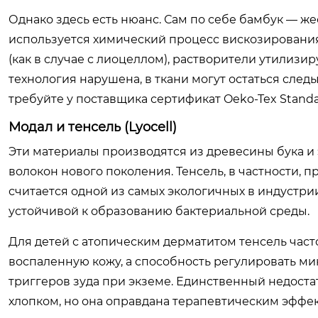
Однако здесь есть нюанс. Сам по себе бамбук — же
используется химический процесс вискозирования
(как в случае с лиоцеллом), растворители утилизи
технология нарушена, в ткани могут остаться сле
требуйте у поставщика сертификат Oeko-Tex Standa
Модал и тенсель (Lyocell)
Эти материалы производятся из древесины бука и 
волокон нового поколения. Тенсель, в частности, 
считается одной из самых экологичных в индустрии
устойчивой к образованию бактериальной среды.
Для детей с атопическим дерматитом тенсель част
воспаленную кожу, а способность регулировать м
триггеров зуда при экземе. Единственный недоста
хлопком, но она оправдана терапевтическим эффек