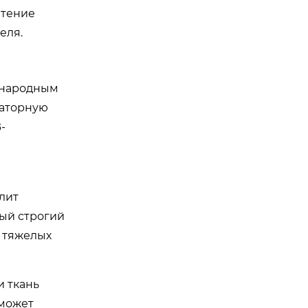
чтение
еля.
дународным
раторную
-
лит
мый строгий
, тяжелых
и ткань
 может