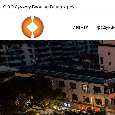
ООО Сучжоу Баошэн Галантерея
Главная
Продукц