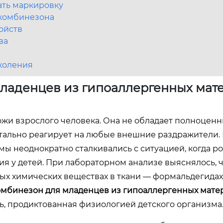
ать маркировку
 комбинезона
ойств
ва
коления
ладенцев из гипоаллергенных мат
ожи взрослого человека. Она не обладает полноцен
тально реагирует на любые внешние раздражители.
ы неоднократно сталкивались с ситуацией, когда р
я у детей. При лабораторном анализе выяснялось, 
чных химических веществах в ткани — формальдегидах
мбинезон для младенцев из гипоаллергенных мате
ть, продиктованная физиологией детского организма