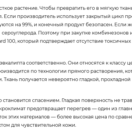
сткое растение. Чтобы превратить его в мягкую ткань
. Если производитель использует закрытый цикл пр
руются на 99%, и конечный продукт безопасен. Если ж
ды сероуглерода. Поэтому при закупке комбинезонов 
rd 100, который подтверждает отсутствие токсичных 
эвкалипта соответственно. Они относятся к классу 
производится по технологии прямого растворения, ко
. Ткань получается невероятно гладкой, прохладной
о становится спасением. Гладкая поверхность не тр
икроклимат предотвращает перегрев — один из глав
ток этих материалов — более высокая цена по сравн
том для чувствительной кожи.