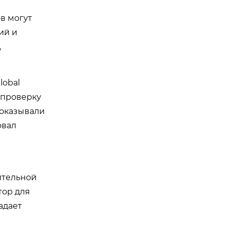
в могут
ий и
,
lobal
а проверку
показывали
овал
ительной
тор для
адает