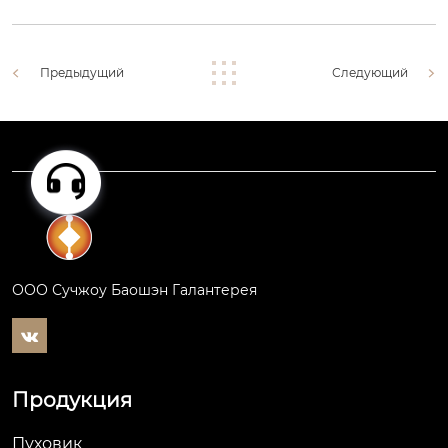
Предыдущий
Следующий
ООО Сучжоу Баошэн Галантерея

Продукция
Пуховик