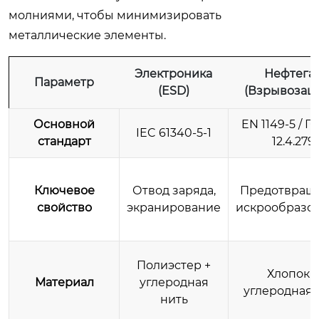
молниями, чтобы минимизировать
металлические элементы.
Электроника
Нефтега
Параметр
(ESD)
(Взрывозащ
Основной
EN 1149-5 / Г
IEC 61340-5-1
стандарт
12.4.279
Ключевое
Отвод заряда,
Предотвращ
свойство
экранирование
искрообразо
Полиэстер +
Хлопок +
Материал
углеродная
углеродная 
нить