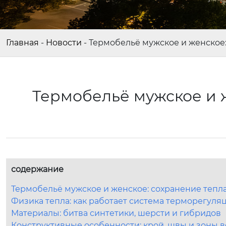
Главная
-
Новости
-
Термобельё мужское и женское:
Термобельё мужское и ж
содержание
Термобельё мужское и женское: сохранение тепла
Физика тепла: как работает система терморегуля
Материалы: битва синтетики, шерсти и гибридов
Конструктивные особенности: крой, швы и зоны 