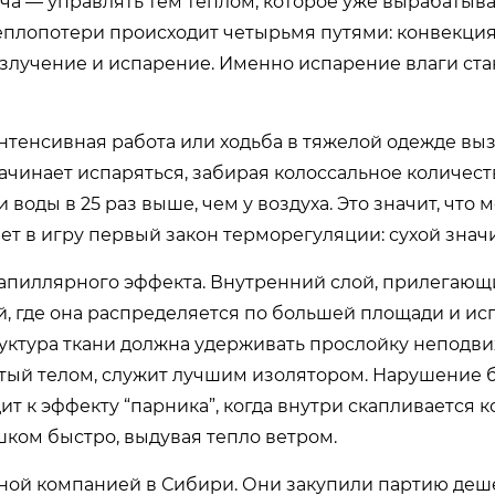
ача — управлять тем теплом, которое уже вырабатыв
еплопотери происходит четырьмя путями: конвекция 
излучение и испарение. Именно испарение влаги ст
 интенсивная работа или ходьба в тяжелой одежде в
 начинает испаряться, забирая колоссальное количест
оды в 25 раз выше, чем у воздуха. Это значит, что 
пает в игру первый закон терморегуляции:
сухой знач
апиллярного эффекта. Внутренний слой, прилегающи
, где она распределяется по большей площади и исп
руктура ткани должна удерживать прослойку неподв
ретый телом, служит лучшим изолятором. Нарушение 
 к эффекту “парника”, когда внутри скапливается к
шком быстро, выдувая тепло ветром.
ьной компанией в Сибири. Они закупили партию деш