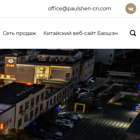
office@paulshen-cn.com


Сеть продаж
Китайский веб-сайт Баошэн