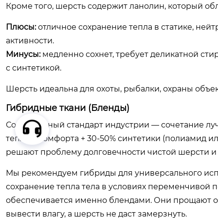
Кроме того, шерсть содержит ланолин, который о
Плюсы:
отличное сохранение тепла в статике, нейт
активности.
Минусы:
медленно сохнет, требует деликатной сти
с синтетикой.
Шерсть идеальна для охоты, рыбалки, охраны объе
Гибридные ткани (Бленды)
Современный стандарт индустрии — сочетание луч
тепла и комфорта + 30-50% синтетики (полиамид ил
решают проблему долговечности чистой шерсти и 
Мы рекомендуем гибриды для универсального исп
сохранение тепла тела в условиях переменчивой п
обеспечивается именно блендами. Они прощают ош
вывести влагу, а шерсть не даст замерзнуть.