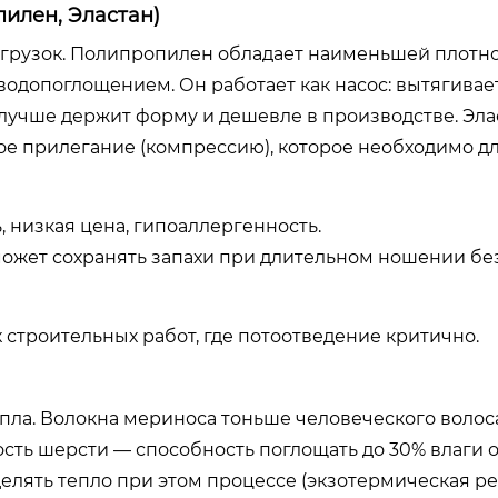
илен, Эластан)
нагрузок. Полипропилен обладает наименьшей плотн
водопоглощением. Он работает как насос: вытягивает
 лучше держит форму и дешевле в производстве. Эла
ое прилегание (компрессию), которое необходимо д
 низкая цена, гипоаллергенность.
может сохранять запахи при длительном ношении без
 строительных работ, где потоотведение критично.
пла. Волокна мериноса тоньше человеческого волоса
ость шерсти — способность поглощать до 30% влаги о
делять тепло при этом процессе (экзотермическая ре