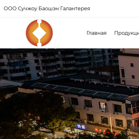
ООО Сучжоу Баошэн Галантерея
Главная
Продукц