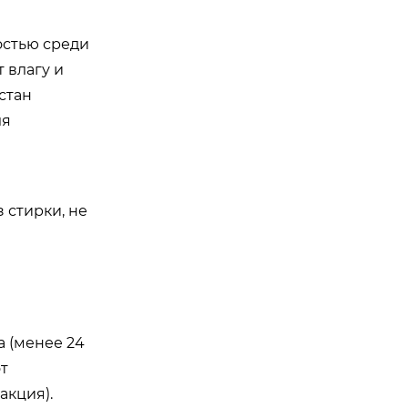
остью среди
 влагу и
стан
ля
 стирки, не
 (менее 24
т
акция).