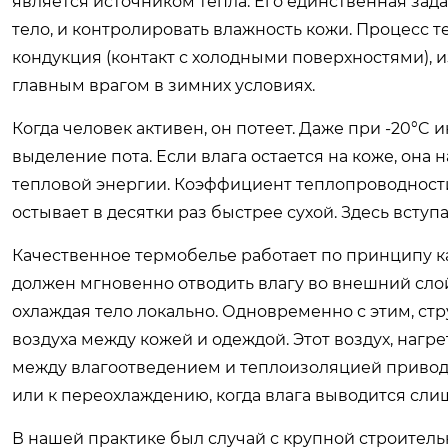
является источником тепла. Его единственная зад
тело, и контролировать влажность кожи. Процесс т
кондукция (контакт с холодными поверхностями), 
главным врагом в зимних условиях.
Когда человек активен, он потеет. Даже при -20°C
выделение пота. Если влага остается на коже, она
тепловой энергии. Коэффициент теплопроводности в
остывает в десятки раз быстрее сухой. Здесь всту
Качественное термобелье работает по принципу к
должен мгновенно отводить влагу во внешний слой
охлаждая тело локально. Одновременно с этим, ст
воздуха между кожей и одеждой. Этот воздух, наг
между влагоотведением и теплоизоляцией приводит
или к переохлаждению, когда влага выводится сли
В нашей практике был случай с крупной строител