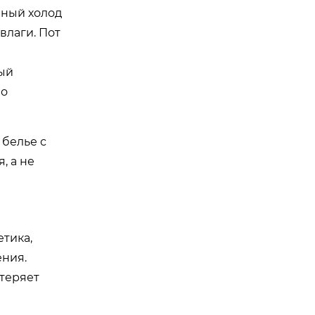
нный холод
влаги. Пот
ный
во
 белье с
, а не
тика,
ения.
 теряет