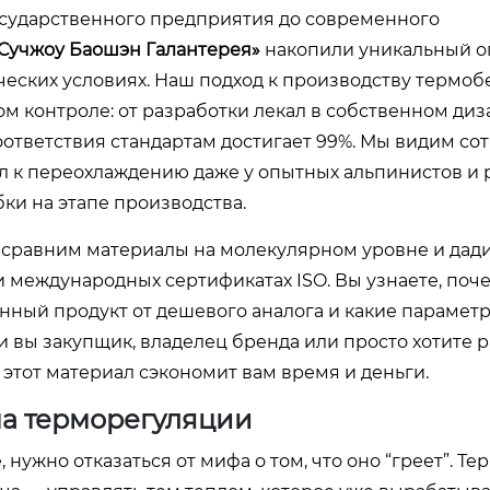
 государственного предприятия до современного
Сучжоу Баошэн Галантерея»
накопили уникальный о
еских условиях. Наш подход к производству термоб
м контроле: от разработки лекал в собственном ди
оответствия стандартам достигает 99%. Мы видим сот
л к переохлаждению даже у опытных альпинистов и 
бки на этапе производства.
, сравним материалы на молекулярном уровне и дад
и международных сертификатах ISO. Вы узнаете, поче
енный продукт от дешевого аналога и какие парамет
и вы закупщик, владелец бренда или просто хотите 
 этот материал сэкономит вам время и деньги.
ма терморегуляции
нужно отказаться от мифа о том, что оно “греет”. Те