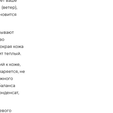
ает ваше
(ветер),
ановится
ызывают
во
мокрая кожа
ит теплый
.
й к коже,
аряется, не
ижного
баланса
онденсат,
евого