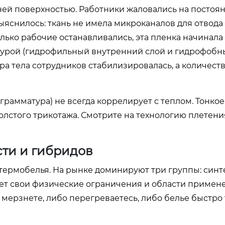
ней поверхностью. Работники жаловались на постоя
ыяснилось: ткань не имела микроканалов для отвода 
олько рабочие останавливались, эта пленка начинала
уктурой (гидрофильный внутренний слой и гидрофоб
а тела сотрудников стабилизировалась, а количест
грамматура) не всегда коррелирует с теплом. Тонкое
лстого трикотажа. Смотрите на технологию плетения
сти и гибридов
ермобелья. На рынке доминируют три группы: синте
еет свои физические ограничения и области примен
 мерзнете, либо перегреваетесь, либо белье быстро