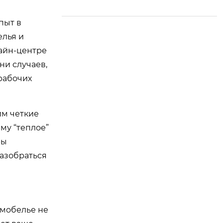
руя развитие
пыт в
елья и
зайн-центре
ни случаев,
рабочих
им четкие
му “теплое”
ры
разобраться
рмобелье не