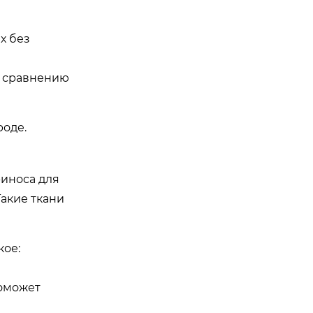
х без
о сравнению
роде.
риноса для
Такие ткани
кое:
поможет