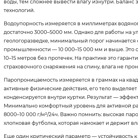
воды, тем сложнее вывести влагу изнутри. Баланс
технологий.
Водоупорность измеряется в миллиметрах водяного 
достаточно 3000–5000 мм. Однако для работы на ул
геологоразведке, минимальный порог начинается 
промышленности — 10 000–15 000 мм и выше. Это о
10–15 метров без протечек. На практике это гаран
страховочного снаряжения на спину, влага не прон
Паропроницаемость измеряется в граммах на квадра
активные физические действия, его тело выделяет до
конденсируется внутри куртки. Результат — эффект 
Минимально комфортный уровень для активной ра
8000–10 000 г/м²/24ч. Важно помнить: высокая па
хлопковая футболка, которая намокает и держит вла
Еще один критический параметр — устойчивость к