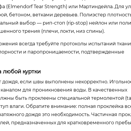
а (Elmendorf Tear Strength) или Мартиндейла. Для у
рой, бетоном, ветками деревьев. Полиэстер плотнос
мальный выбор — рип-стоп (rip-stop) нейлон или пол
енного трения (плечи, локти, низ спины).
жения всегда требуйте протоколы испытаний ткани
упорности и паропроницаемости, подтвержденные
а любой куртки
от дождя, если швы выполнены некорректно. Игольно
 каналом для проникновения воды. В качественных
лжны быть проклеены специальной термолентой (ta
ступ влаги. Обратите внимание: полная проклейка в
 затяжного дождя это необходимость. Частичная про
делей, предназначенных для кратковременного преб