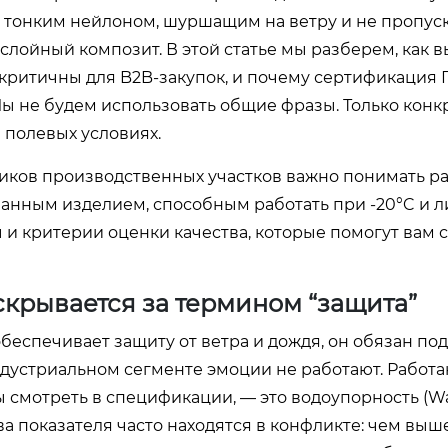
 с тонким нейлоном, шуршащим на ветру и не пропу
слойный композит. В этой статье мы разберем, как 
критичны для B2B-закупок, и почему сертификация 
ы не будем использовать общие фразы. Только конк
 полевых условиях.
ников производственных участков важно понимать р
нным изделием, способным работать при -20°C и л
и критерии оценки качества, которые помогут вам 
скрывается за термином “защита”
обеспечивает защиту от ветра и дождя, он обязан по
дустриальном сегменте эмоции не работают. Работа
 смотреть в спецификации, — это водоупорность (W
два показателя часто находятся в конфликте: чем выш