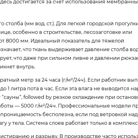
 здесь достигается за счет использования мембранны
столба (мм вод. ст.). Для легкой городской прогулк
ице, особенно в строительстве, лесозаготовке или
от 8000 мм. Идеальный показатель для тяжелой
значает, что ткань выдерживает давление столба во
тирует, что даже при сильном ливне и давлении рюкза
икнет внутрь.
тный метр за 24 часа (г/м²/24ч). Если работник вы
 1 литра пота в час. Если эта влага не выводится на
“сауны”, followed by резкое охлаждение при останов
боты — 5000 г/м²/24ч. Профессиональные модели п
ропроницаемость бесполезна, если под ветровкой над
гу у тела. Система слоев работает только в комплекс
 истиранию и разрыву. В производстве часто исполь