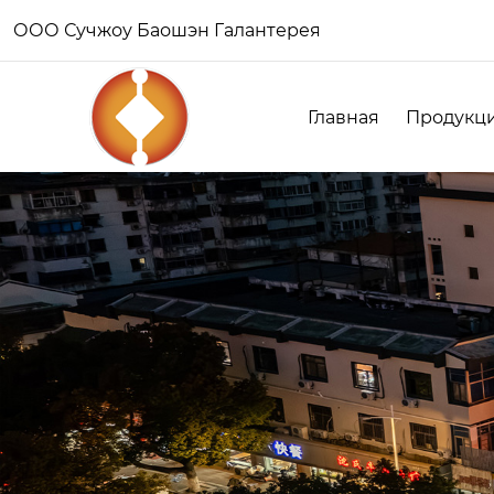
ООО Сучжоу Баошэн Галантерея
Главная
Продукц