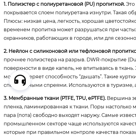
1. Полиэстер с полиуретановой (PU) пропиткой.
Это
покрывается слоем полиуретана изнутри. Такая обр
Плюсы: низкая цена, легкость, хорошая цветостойк
временем пропитка может разрушаться при частых 
охранников, работающих в городе, или для сезонн
2. Нейлон с силиконовой или тефлоновой пропитко
прочнее полиэстера на разрыв. DWR-покрытие (Dura
поверхности в виде капель, не впитываясь в ткань
мокрым, теряет способность “дышать”. Такие курт
специальными спреями. Используются в туризме, а
3. Мембранные ткани (PTFE, TPU, ePTFE).
Вершина эв
пленка, ламинированная к ткани. Поры настолько м
пара (пота) свободно выходят наружу. Самые извес
промышленном секторе чаще используются качеств
которые при правильном контроле качества показыв