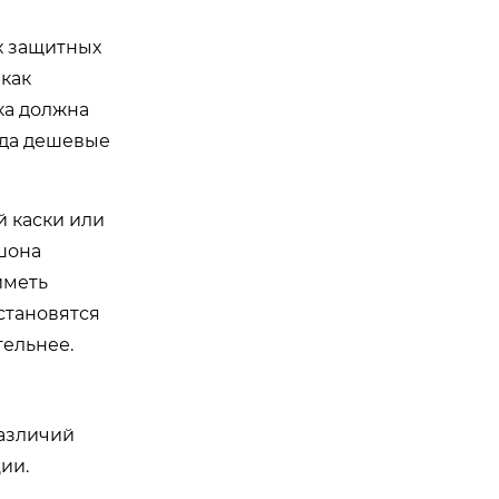
х защитных
 как
ка должна
гда дешевые
 каски или
шона
иметь
становятся
ельнее.
различий
ии.