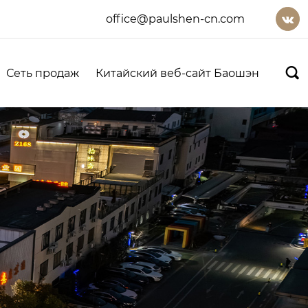
office@paulshen-cn.com


Сеть продаж
Китайский веб-сайт Баошэн