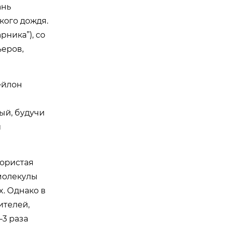
ань
кого дождя.
рника”), со
ьеров,
ейлон
ый, будучи
и
ористая
 молекулы
x. Однако в
ителей,
–3 раза