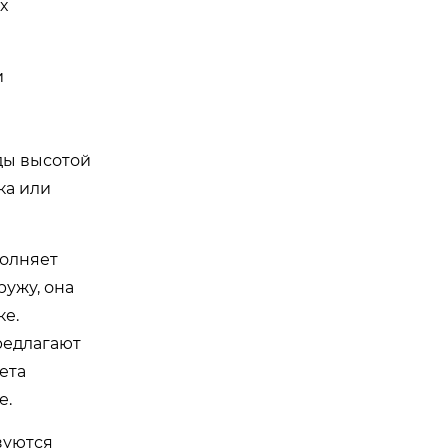
х
и
ды высотой
ка или
полняет
ружу, она
ке.
редлагают
ета
е.
зуются