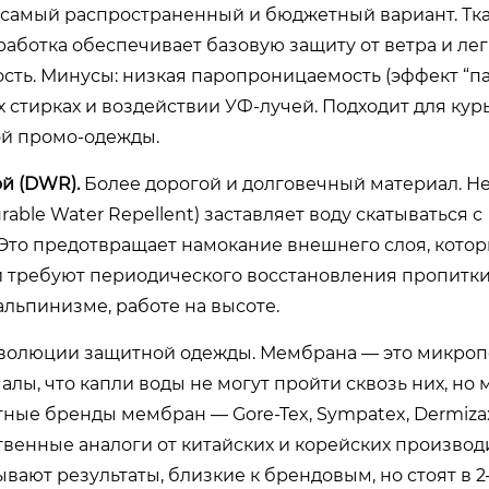
 самый распространенный и бюджетный вариант. Тк
аботка обеспечивает базовую защиту от ветра и лег
ость. Минусы: низкая паропроницаемость (эффект “па
стирках и воздействии УФ-лучей. Подходит для кур
ой промо-одежды.
й (DWR).
Более дорогой и долговечный материал. Н
ble Water Repellent) заставляет воду скатываться с
. Это предотвращает намокание внешнего слоя, котор
ки требуют периодического восстановления пропитк
льпинизме, работе на высоте.
олюции защитной одежды. Мембрана — это микроп
алы, что капли воды не могут пройти сквозь них, но
тные бренды мембран — Gore-Tex, Sympatex, Dermiza
енные аналоги от китайских и корейских производ
ают результаты, близкие к брендовым, но стоят в 2