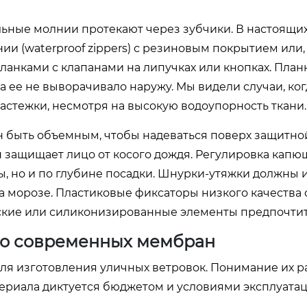
ьные молнии протекают через зубчики. В настоящи
 (waterproof zippers) с резиновым покрытием или,
нками с клапанами на липучках или кнопках. План
а ее не выворачивало наружу. Мы видели случаи, ко
астежки, несмотря на высокую водоупорность ткани.
 быть объемным, чтобы надеваться поверх защитной
н защищает лицо от косого дождя. Регулировка капю
ы, но и по глубине посадки. Шнурки-утяжки должны 
а морозе. Пластиковые фиксаторы низкого качества 
еские или силиконизированные элементы предпочтит
 до современных мембран
для изготовления уличных ветровок. Понимание их 
ериала диктуется бюджетом и условиями эксплуатац