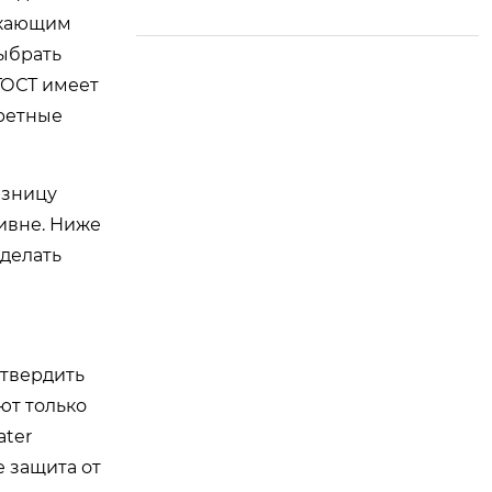
руя развитие
скающим
выбрать
ГОСТ имеет
ретные
азницу
ивне. Ниже
сделать
дтвердить
ют только
ater
е защита от