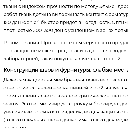
ткани с индексом прочности по методу Эльмендорф
работ ткань должна выдерживать контакт с армату
150 ден (denier) быстро придет в негодность. Опти
плотностью 200–300 ден с усилением в зонах повыш
Рекомендация:
При запросе коммерческого предло
поставщик не может предоставить данные о водо
лабораторией, такая покупка является лотереей.
Конструкция швов и фурнитуры: слабые мест
Даже самая дорогая мембранная ткань не спасет 
отверстие, оставленное машинной иглой, является
промышленных ветровках все критические швы до
seams). Это герметизирует строчку и блокирует до
увеличивает стоимость изделия, но для защиты от
(только плечевых швов) допустима только для мо
осадками.