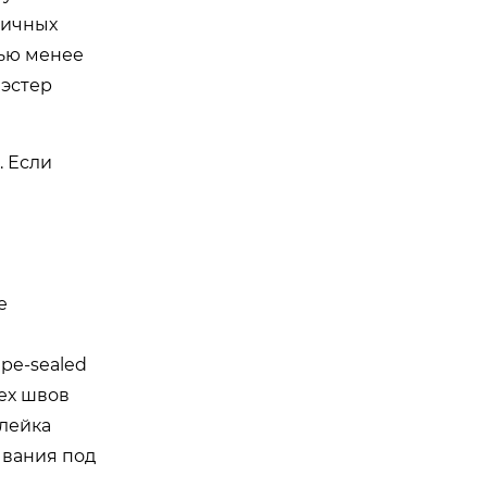
личных
тью менее
иэстер
. Если
е
pe-sealed
сех швов
клейка
ывания под