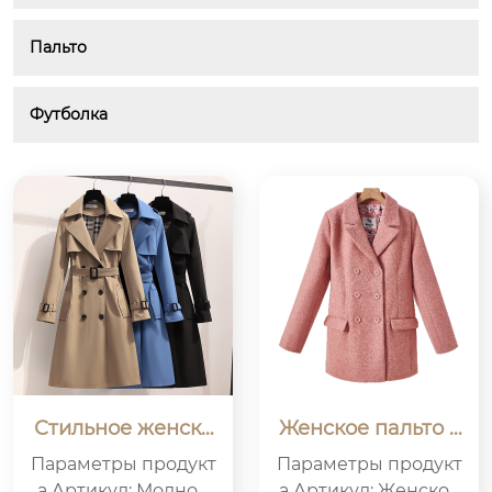
Пальто
Футболка
Стильное женско
Женское пальто с
е пальто средней
редней длины из
Параметры продукт
Параметры продукт
длины для осенн
ткани с драконьи
а Артикул: Модное
а Артикул: Женское