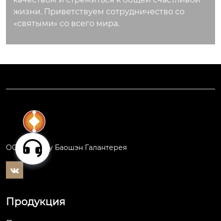
жизни. Приветствуем сотрудничество со
«святыми» со всего мира.
ООО Сучжоу Баошэн Галантерея

Продукция